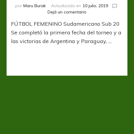
por
Maru Burak
Actualizado en
10 julio, 2019
en
Dejá un comentario
Brasil
FÚTBOL FEMENINO Sudamericano Sub 20
y
Venezuela,
Se completó la primera fecha del torneo y a
a
las victorias de Argentina y Paraguay, …
paso
firme