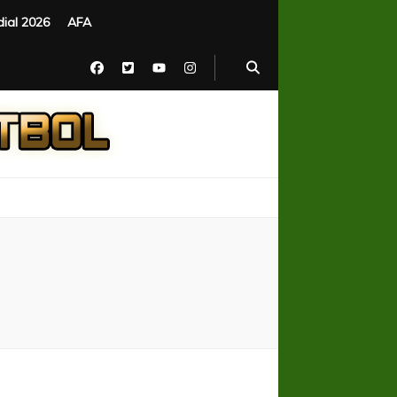
ial 2026
AFA