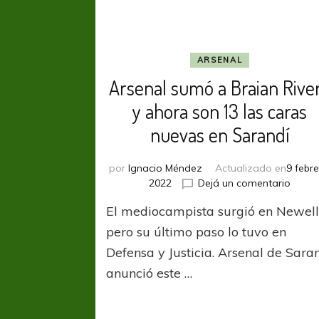
ARSENAL
Arsenal sumó a Braian Rive
y ahora son 13 las caras
nuevas en Sarandí
por
Ignacio Méndez
Actualizado en
9 febre
en
2022
Dejá un comentario
Arsen
El mediocampista surgió en Newell
sumó
a
pero su último paso lo tuvo en
Braia
Defensa y Justicia. Arsenal de Sara
River
anunció este …
y
ahora
son
13