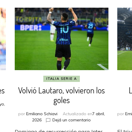
ITALIA SERIE A
es
Volvió Lautaro, volvieron los
goles
yo,
por
Emiliano Schiavi
Actualizado en
7 abril,
por
Emi
en
2026
Dejá un comentario
Volvió
Domingo de resurrección para Inter,
El tri