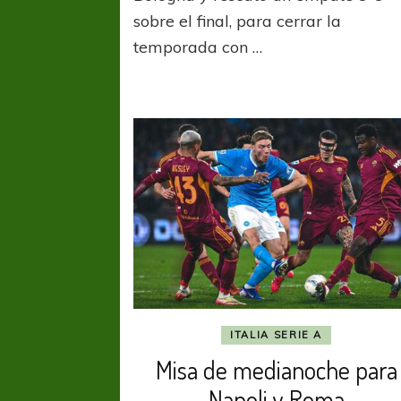
docto
sobre el final, para cerrar la
en
temporada con …
goles
ITALIA SERIE A
Misa de medianoche para
Napoli y Roma