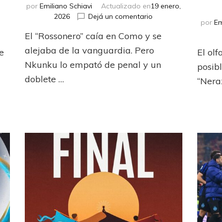
por
Emiliano Schiavi
Actualizado en
19 enero,
en
2026
Dejá un comentario
por
Em
“Rabiot-
n
El “Rossonero” caía en Como y se
sa”
isa
victoria
alejaba de la vanguardia. Pero
le
El olf
e
de
edianoche
Nkunku lo empató de penal y un
posibl
Milán
ara
doblete …
“Nera
apoli
oma