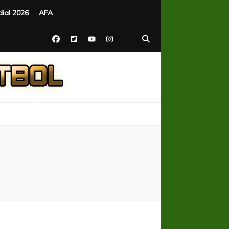
ial 2026
AFA