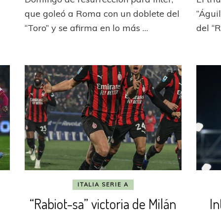
Lautaro,
rado
volvieron
que goleó a Roma con un doblete del
“Águil
los
“Toro” y se afirma en lo más …
del “
goles
ITALIA SERIE A
“Rabiot-sa” victoria de Milán
In