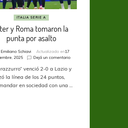
ITALIA SERIE A
nter y Roma tomaron la
punta por asalto
r
Emiliano Schiavi
Actualizado en
17
en
iembre, 2025
Dejá un comentario
Inter
erazzurro” venció 2-0 a Lazio y
y
Roma
ó la línea de los 24 puntos,
tomaron
mandar en sociedad con una …
la
punta
por
asalto