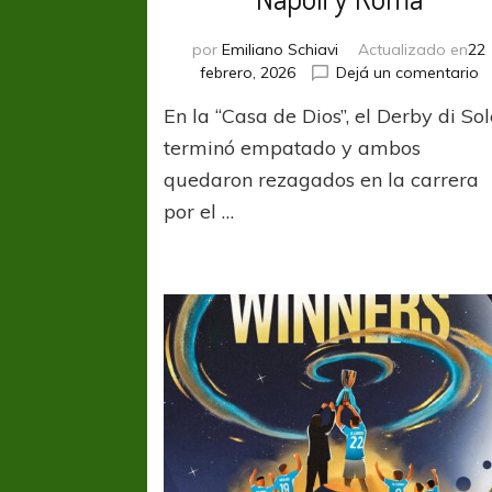
por
Emiliano Schiavi
Actualizado en
22
e
febrero, 2026
Dejá un comentario
M
En la “Casa de Dios”, el Derby di So
d
m
terminó empatado y ambos
p
quedaron rezagados en la carrera
N
por el …
y
R