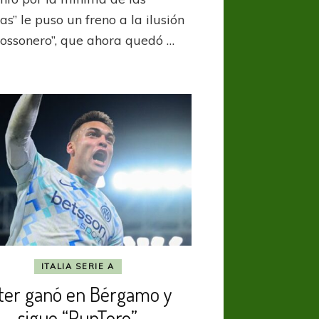
amargó
a
as” le puso un freno a la ilusión
Milán
Rossonero”, que ahora quedó …
y
respira
Inter
ITALIA SERIE A
ter ganó en Bérgamo y
sigue “PunToro”