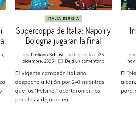
ITALIA SERIE A
i
Supercoppa de Italia: Napoli y
I
la
Bologna jugarán la final
o,
por
Emiliano Schiavi
Actualizado en
25
po
en
diciembre, 2025
Dejá un comentario
nov
rcoppa
Supercoppa
El vigente campeón italiano
El “N
de
Italia:
feo
despachó a Milán por 2-0 mientras
alcanz
i
Napoli
o
que los “Felsinei” acertaron en los
para 
y
penales y dejaron en …
Bologna
jugarán
la
final
la