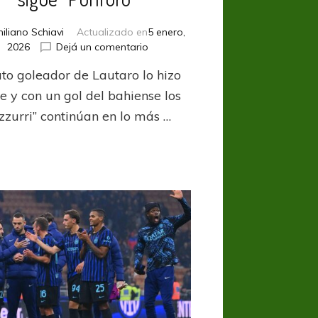
iliano Schiavi
Actualizado en
5 enero,
en
2026
Dejá un comentario
Inter
ato goleador de Lautaro lo hizo
ganó
en
e y con un gol del bahiense los
Bérgamo
zzurri” continúan en lo más …
y
sigue
“PunToro”