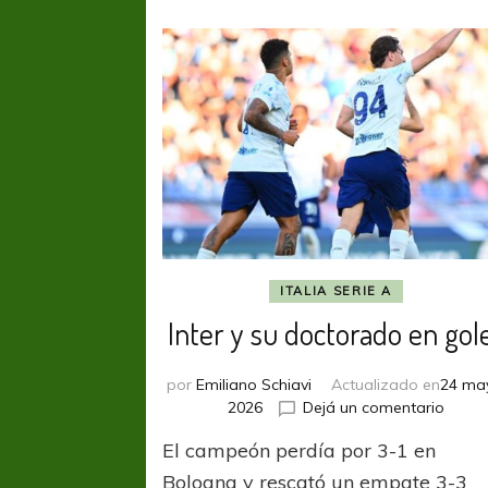
ITALIA SERIE A
Inter y su doctorado en gol
por
Emiliano Schiavi
Actualizado en
24 ma
en
2026
Dejá un comentario
Inter
El campeón perdía por 3-1 en
y
su
Bologna y rescató un empate 3-3