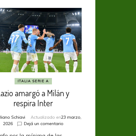
ITALIA SERIE A
Lazio amargó a Milán y
respira Inter
liano Schiavi
Actualizado en
23 marzo,
en
2026
Dejá un comentario
Lazio
unfo por la mínima de las