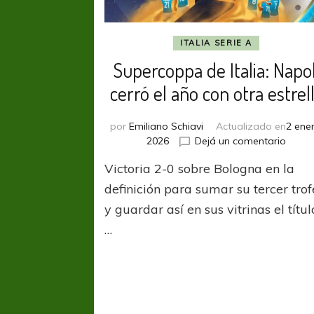
ITALIA SERIE A
Supercoppa de Italia: Napol
cerró el año con otra estrel
por
Emiliano Schiavi
Actualizado en
2 ener
en
2026
Dejá un comentario
Supe
Victoria 2-0 sobre Bologna en la
de
Italia:
definición para sumar su tercer tro
Napol
y guardar así en sus vitrinas el títul
cerró
…
el
año
con
otra
estrel