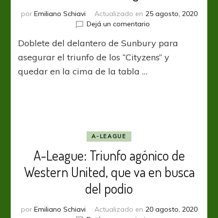
por
Emiliano Schiavi
Actualizado en
25 agosto, 2020
en
Dejá un comentario
A-
Doblete del delantero de Sunbury para
League:
Jamie
asegurar el triunfo de los “Cityzens” y
MacLaren,
quedar en la cima de la tabla …
el
corazón
del
gol
A-LEAGUE
A-League: Triunfo agónico de
Western United, que va en busca
del podio
por
Emiliano Schiavi
Actualizado en
20 agosto, 2020