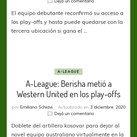
en
Dejá un comentario
A-
El equipo debutante reconfirmó su acceso a
League:
Triunfo
los play-offs y hasta puede quedarse con la
agónico
tercera ubicación si gana el …
de
Western
United,
que
va
en
busca
A-LEAGUE
del
A-League: Berisha metió a
podio
Western United en los play-offs
por
Emiliano Schiavi
Actualizado en
3 diciembre, 2020
en
Dejá un comentario
A-
Doblete del artillero kosovar para dejar al
League:
Berisha
novel equipo australiano virtualmente en la