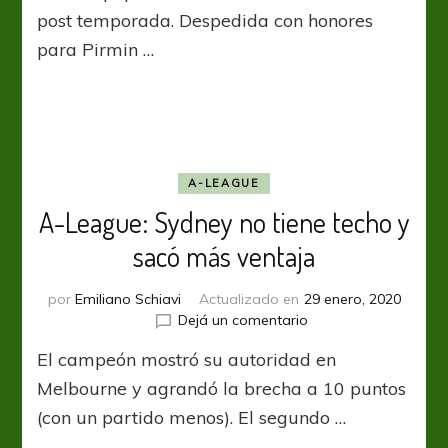
metió
post temporada. Despedida con honores
a
para Pirmin …
Western
United
en
los
play-
offs
A-LEAGUE
A-League: Sydney no tiene techo y
sacó más ventaja
por
Emiliano Schiavi
Actualizado en
29 enero, 2020
en
Dejá un comentario
A-
El campeón mostró su autoridad en
League:
Sydney
Melbourne y agrandó la brecha a 10 puntos
no
(con un partido menos). El segundo …
tiene
techo