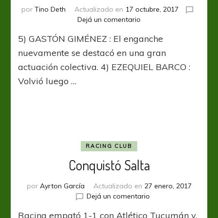
por
Tino Deth
Actualizado en
17 octubre, 2017
en
Dejá un comentario
Top
5) GASTÓN GIMÉNEZ : El enganche
5
–
nuevamente se destacó en una gran
Fecha
actuación colectiva. 4) EZEQUIEL BARCO :
6
Volvió luego …
RACING CLUB
Conquistó Salta
por
Ayrton García
Actualizado en
27 enero, 2017
en
Dejá un comentario
Conquistó
Racing empató 1-1 con Atlético Tucumán y,
Salta