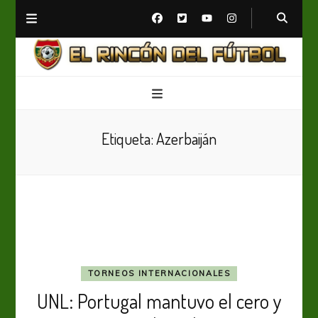
El Rincón del Fútbol
Diario digital de Fútbol
Etiqueta:
Azerbaiján
TORNEOS INTERNACIONALES
UNL: Portugal mantuvo el cero y