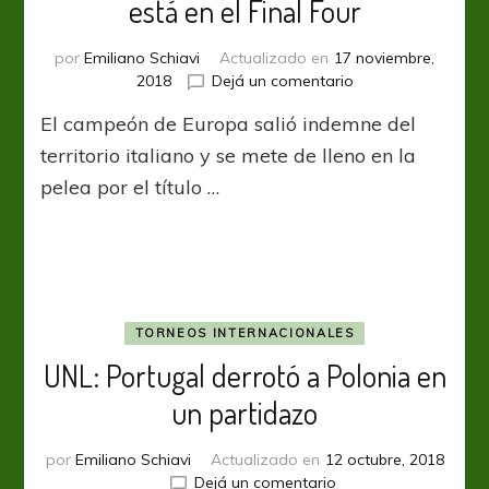
está en el Final Four
por
Emiliano Schiavi
Actualizado en
17 noviembre,
en
2018
Dejá un comentario
UNL:
El campeón de Europa salió indemne del
Portugal
mantuvo
territorio italiano y se mete de lleno en la
el
pelea por el título …
cero
y
está
en
el
Final
Four
TORNEOS INTERNACIONALES
UNL: Portugal derrotó a Polonia en
un partidazo
por
Emiliano Schiavi
Actualizado en
12 octubre, 2018
en
Dejá un comentario