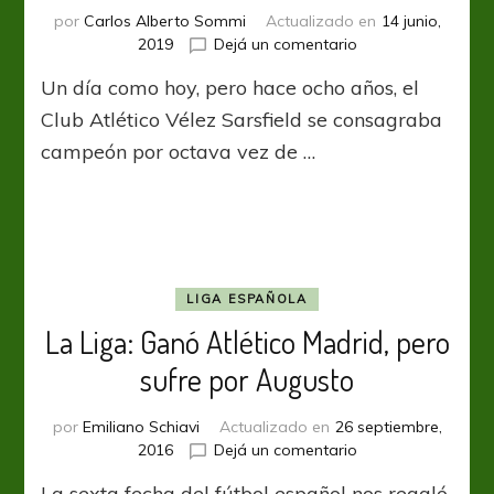
por
Carlos Alberto Sommi
Actualizado en
14 junio,
en
2019
Dejá un comentario
¿Te
Un día como hoy, pero hace ocho años, el
acordás
‘Fortinero’?
Club Atlético Vélez Sarsfield se consagraba
campeón por octava vez de …
LIGA ESPAÑOLA
La Liga: Ganó Atlético Madrid, pero
sufre por Augusto
por
Emiliano Schiavi
Actualizado en
26 septiembre,
en
2016
Dejá un comentario
La
La sexta fecha del fútbol español nos regaló