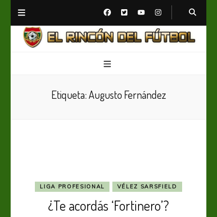
El Rincón del Fútbol
Diario digital de Fútbol
Etiqueta:
Augusto Fernández
LIGA PROFESIONAL
VÉLEZ SARSFIELD
¿Te acordás ‘Fortinero’?