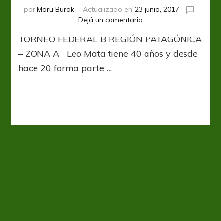
por
Maru Burak
Actualizado en
23 junio, 2017
en
Dejá un comentario
Ante
TORNEO FEDERAL B REGIÓN PATAGÓNICA
todo,
la
– ZONA A Leo Mata tiene 40 años y desde
palabra
hace 20 forma parte …