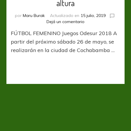
altura
por
Maru Burak
Actualizado en
15 julio, 2019
en
Dejá un comentario
Odesur
FÚTBOL FEMENINO Juegos Odesur 2018 A
2018:
Por
partir del próximo sábado 26 de mayo, se
un
realizarán en la ciudad de Cochabamba …
lugar
en
la
altura