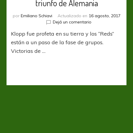
triunfo de Alemania
por
Emiliano Schiavi
Actualizado en
16 agosto, 2017
en
Dejá un comentario
Liverpool
Klopp fue profeta en su tierra y los “Reds”
se
trajo
están a un paso de la fase de grupos.
un
Victorias de …
importante
triunfo
de
Alemania