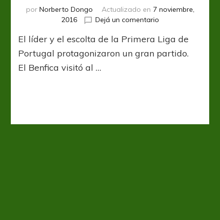
por
Norberto Dongo
Actualizado en
7 noviembre,
en
2016
Dejá un comentario
Licha
El líder y el escolta de la Primera Liga de
histórico
y
Portugal protagonizaron un gran partido.
clásico
El Benfica visitó al …