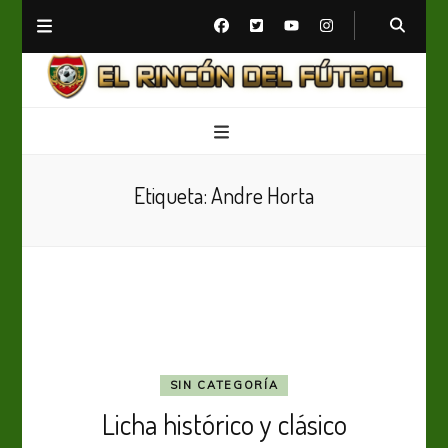
El Rincón del Fútbol
Diario digital de Fútbol
Etiqueta:
Andre Horta
SIN CATEGORÍA
Licha histórico y clásico