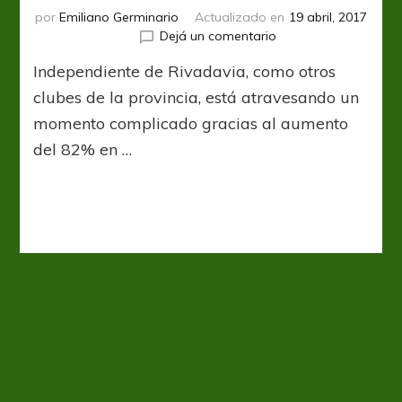
por
Emiliano Germinario
Actualizado en
19 abril, 2017
en
Dejá un comentario
Ajuste
Independiente de Rivadavia, como otros
al
aliento
clubes de la provincia, está atravesando un
momento complicado gracias al aumento
del 82% en …