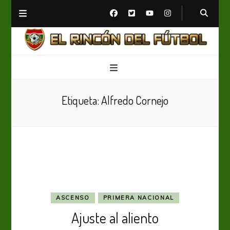
El Rincón del Fútbol
Diario digital de Fútbol
Etiqueta:
Alfredo Cornejo
ASCENSO
PRIMERA NACIONAL
Ajuste al aliento