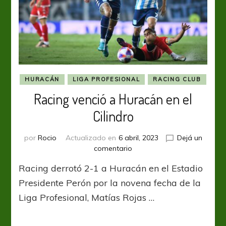
HURACÁN
LIGA PROFESIONAL
RACING CLUB
Racing venció a Huracán en el
Cilindro
por
Rocio
Actualizado en
6 abril, 2023
Dejá un
en
comentario
Racing
Racing derrotó 2-1 a Huracán en el Estadio
venció
a
Presidente Perón por la novena fecha de la
Huracán
Liga Profesional, Matías Rojas …
en
el
Cilindro