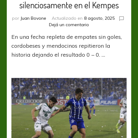
silenciosamente en el Kempes
por
Juan Bovone
Actualizado en
8 agosto, 2025
en
Dejá un comentario
Talleres
En una fecha repleta de empates sin goles,
y
Godoy
cordobeses y mendocinos repitieron la
Cruz
historia dejando el resultado 0 – 0. …
empataron
silenciosamente
en
el
Kempes