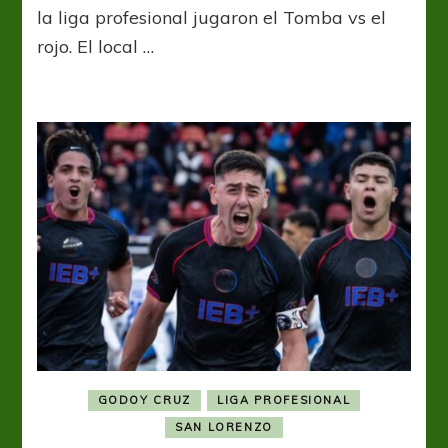
se
la liga profesional jugaron el Tomba vs el
sacaron
rojo. El local …
ventajas
GODOY CRUZ
LIGA PROFESIONAL
SAN LORENZO