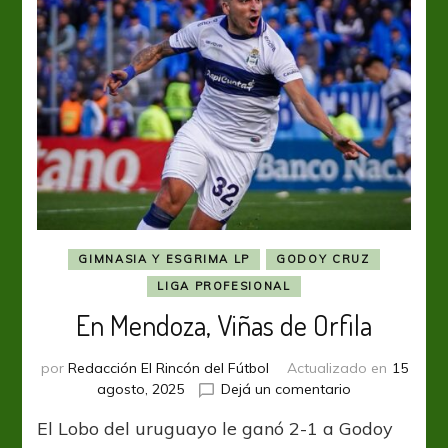
punta
de
la
Zona
B
GIMNASIA Y ESGRIMA LP
GODOY CRUZ
LIGA PROFESIONAL
En Mendoza, Viñas de Orfila
por
Redacción El Rincón del Fútbol
Actualizado en
15
en
agosto, 2025
Dejá un comentario
En
El Lobo del uruguayo le ganó 2-1 a Godoy
Mendoza,