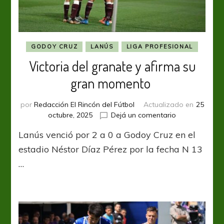
GODOY CRUZ
LANÚS
LIGA PROFESIONAL
Victoria del granate y afirma su
gran momento
por
Redacción El Rincón del Fútbol
Actualizado en
25
en
octubre, 2025
Dejá un comentario
Victoria
Lanús venció por 2 a 0 a Godoy Cruz en el
del
granate
estadio Néstor Díaz Pérez por la fecha N 13
y
…
afirma
su
gran
momento