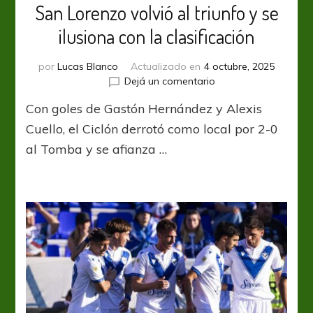
San Lorenzo volvió al triunfo y se
ilusiona con la clasificación
por
Lucas Blanco
Actualizado en
4 octubre, 2025
en
Dejá un comentario
San
Con goles de Gastón Hernández y Alexis
Lorenzo
volvió
Cuello, el Ciclón derrotó como local por 2-0
al
al Tomba y se afianza …
triunfo
y
se
ilusiona
con
la
clasificación