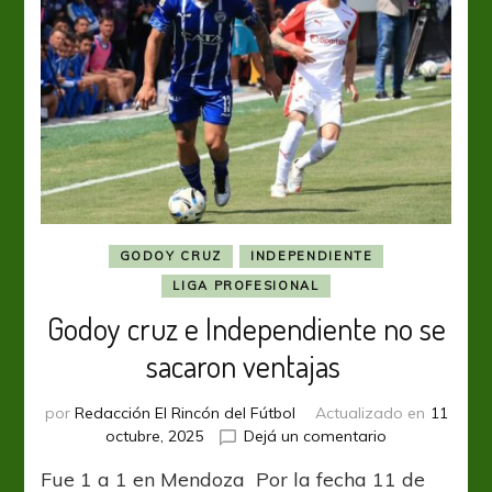
GODOY CRUZ
INDEPENDIENTE
LIGA PROFESIONAL
Godoy cruz e Independiente no se
sacaron ventajas
por
Redacción El Rincón del Fútbol
Actualizado en
11
en
octubre, 2025
Dejá un comentario
Godoy cruz e 
Fue 1 a 1 en Mendoza Por la fecha 11 de
no