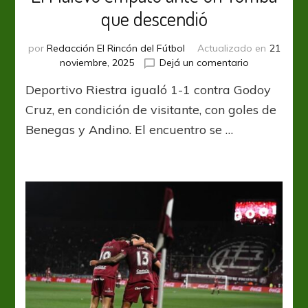
que descendió
por
Redacción El Rincón del Fútbol
Actualizado en
21
en
noviembre, 2025
Dejá un comentario
El
Deportivo Riestra igualó 1-1 contra Godoy
Malevo
empató
Cruz, en condición de visitante, con goles de
ante
Benegas y Andino. El encuentro se …
un
Tomba
que
descendió