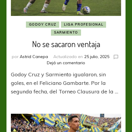
GODOY CRUZ
LIGA PROFESIONAL
SARMIENTO
No se sacaron ventaja
por
Astrid Canepa
Actualizado en
25 julio, 2025
en
Dejá un comentario
No
Godoy Cruz y Sarmiento igualaron, sin
se
sacaron
goles, en el Feliciano Gambarte. Por la
ventaja
segunda fecha, del Torneo Clausura de la …