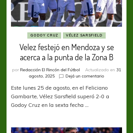
GODOY CRUZ
VÉLEZ SARSFIELD
Velez festejó en Mendoza y se
acerca a la punta de la Zona B
por
Redacción El Rincón del Fútbol
Actualizado en
31
en
agosto, 2025
Dejá un comentario
Velez
Este lunes 25 de agosto, en el Feliciano
festejó
en
Gambarte, Vélez Sarsfield superó 2-0 a
Mendoza
Godoy Cruz en la sexta fecha …
y
se
acerca
a
la