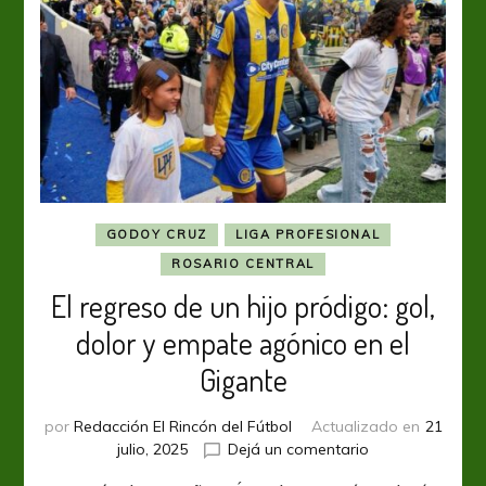
GODOY CRUZ
LIGA PROFESIONAL
ROSARIO CENTRAL
El regreso de un hijo pródigo: gol,
dolor y empate agónico en el
Gigante
por
Redacción El Rincón del Fútbol
Actualizado en
21
en
julio, 2025
Dejá un comentario
El