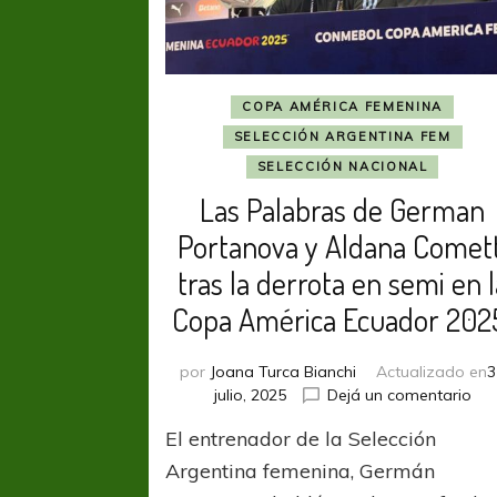
COPA AMÉRICA FEMENINA
SELECCIÓN ARGENTINA FEM
SELECCIÓN NACIONAL
Las Palabras de German
Portanova y Aldana Comett
tras la derrota en semi en l
Copa América Ecuador 202
por
Joana Turca Bianchi
Actualizado en
3
en
julio, 2025
Dejá un comentario
Las
El entrenador de la Selección
Pal
de
Argentina femenina, Germán
Ge