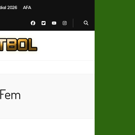
ial 2026
AFA
 Fem