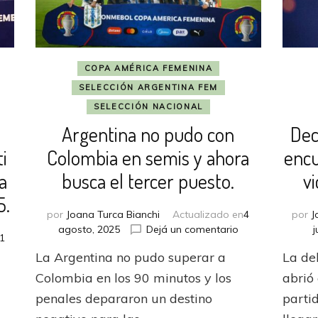
COPA AMÉRICA FEMENINA
SELECCIÓN ARGENTINA FEM
SELECCIÓN NACIONAL
Argentina no pudo con
Dec
i
Colombia en semis y ahora
encu
a
busca el tercer puesto.
vi
5.
por
Joana Turca Bianchi
Actualizado en
4
por
J
en
agosto, 2025
Dejá un comentario
j
1
Argentina
La Argentina no pudo superar a
La del
no
pudo
Colombia en los 90 minutos y los
abrió
abras
con
penales depararon un destino
partid
Colombia
rman
en