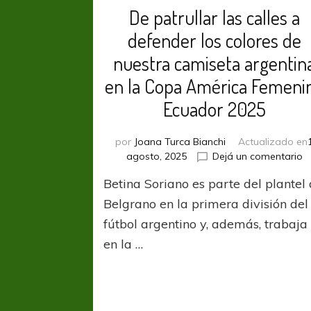
De patrullar las calles a
defender los colores de
nuestra camiseta argentin
en la Copa América Femeni
Ecuador 2025
por
Joana Turca Bianchi
Actualizado en
e
agosto, 2025
Dejá un comentario
D
Betina Soriano es parte del plantel
pa
la
Belgrano en la primera división del
ca
fútbol argentino y, además, trabaja
a
en la …
d
lo
c
d
n