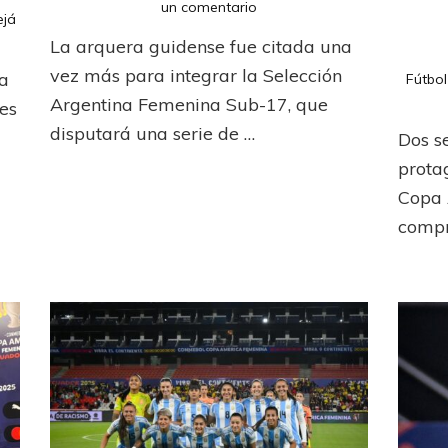
en
un comentario
ejá
Araceli
La arquera guidense fue citada una
Seleme
fue
vez más para integrar la Selección
la
Fútbol
convocada
Argentina Femenina Sub-17, que
res
a
disputará una serie de …
la
Dos s
selección
prota
sub-
17
Copa 
compr