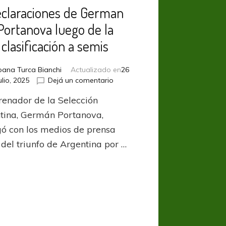
claraciones de German
Portanova luego de la
clasificación a semis
oana Turca Bianchi
Actualizado en
26
en
ulio, 2025
Dejá un comentario
Declaraciones
trenador de la Selección
de
German
tina, Germán Portanova,
Portanova
gó con los medios de prensa
luego
 del triunfo de Argentina por …
de
la
clasificación
a
semis