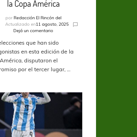
la Copa América
por
Redacción El Rincón del
Actualizado en
11 agosto, 2025
en
Dejá un comentario
En
elecciones que han sido
un
emocionante
gonistas en esta edición de la
encuentro,
América, disputaron el
Argentina
omiso por el tercer lugar, …
se
quedó
con
el
tercer
lugar
de
la
Copa
América