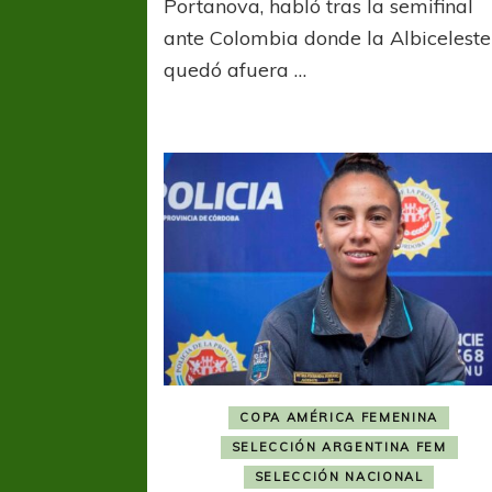
Portanova, habló tras la semifinal
Por
ante Colombia donde la Albiceleste
y
Ald
quedó afuera …
Com
tra
la
der
en
sem
en
la
Co
Amé
Ecu
202
COPA AMÉRICA FEMENINA
SELECCIÓN ARGENTINA FEM
SELECCIÓN NACIONAL