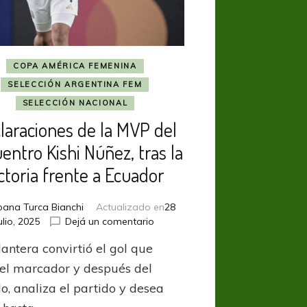
COPA AMÉRICA FEMENINA
SELECCIÓN ARGENTINA FEM
SELECCIÓN NACIONAL
laraciones de la MVP del
entro Kishi Núñez, tras la
ctoria frente a Ecuador
oana Turca Bianchi
Actualizado en
28
en
ulio, 2025
Dejá un comentario
Declaraciones
antera convirtió el gol que
de
la
 el marcador y después del
MVP
o, analiza el partido y desea
del
encuentro