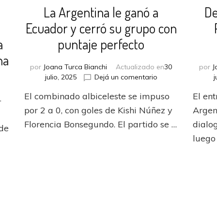
La Argentina le ganó a
De
Ecuador y cerró su grupo con
a
puntaje perfecto
na
por
Joana Turca Bianchi
Actualizado en
30
por
J
en
julio, 2025
Dejá un comentario
j
La
El combinado albiceleste se impuso
El en
Argentina
1
le
n
por 2 a 0, con goles de Kishi Núñez y
Argen
ganó
e
Florencia Bonsegundo. El partido se …
dialo
 de
a
trullar
luego
Ecuador
s
y
lles
cerró
su
efender
grupo
s
con
olores
puntaje
e
perfecto
uestra