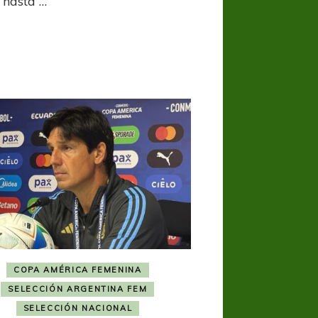
 hasta …
Kishi
Núñez,
tras
la
victoria
frente
a
Ecuador
COPA AMÉRICA FEMENINA
SELECCIÓN ARGENTINA FEM
SELECCIÓN NACIONAL