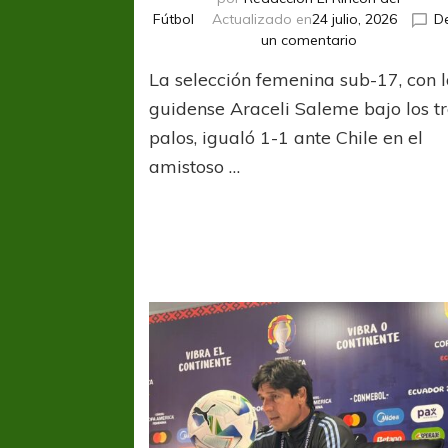
Fútbol
Actualizado en
24 julio, 2026
D
en
un comentario
Ara
La selección femenina sub-17, con 
Saleme
titular
guidense Araceli Saleme bajo los t
en
palos, igualó 1-1 ante Chile en el
cotejo
amistoso …
amistoso
de
la
Selección
Argentina
Sub-
17